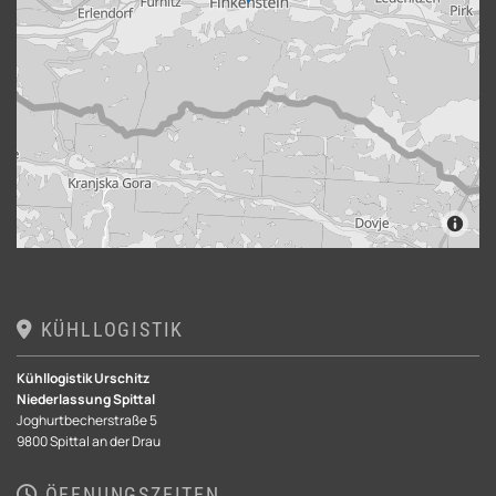
KÜHLLOGISTIK

Kühllogistik Urschitz
Niederlassung Spittal
Joghurtbecherstraße 5
9800 Spittal an der Drau
ÖFFNUNGSZEITEN
