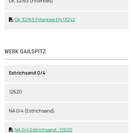
GK 32/63 (Filterkies)
GK 32/63 Filterkies EN 13242

WERK GAILSPITZ
Estrichsand 0/4
12620
NA 0/4 (Estrichsand)
NA 0/4 Estrichsand_12620
