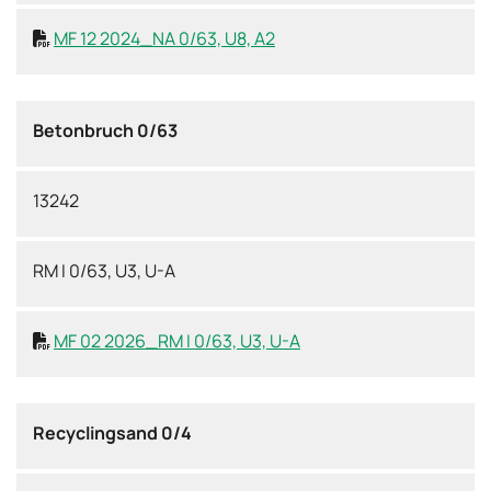
MF 12 2024_NA 0/63, U8, A2

Betonbruch 0/63
13242
RM I 0/63, U3, U-A
MF 02 2026_RM I 0/63, U3, U-A

Recyclingsand 0/4