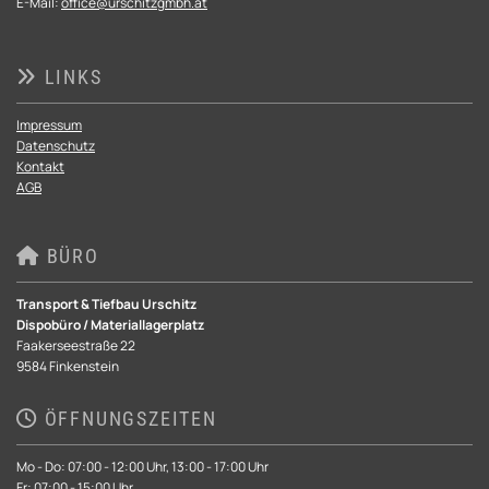
E-Mail:
office@urschitzgmbh.at
LINKS

Impressum
Datenschutz
Kontakt
AGB
BÜRO

Transport & Tiefbau Urschitz
Dispobüro / Materiallagerplatz
Faakerseestraße 22
9584 Finkenstein
ÖFFNUNGSZEITEN

Mo - Do: 07:00 - 12:00 Uhr, 13:00 - 17:00 Uhr
Fr: 07:00 - 15:00 Uhr