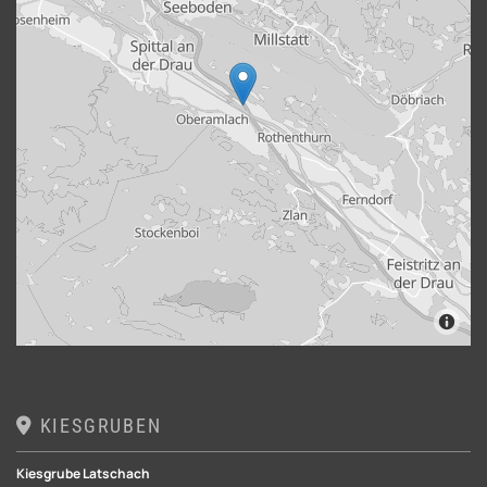
KIESGRUBEN

Kiesgrube Latschach